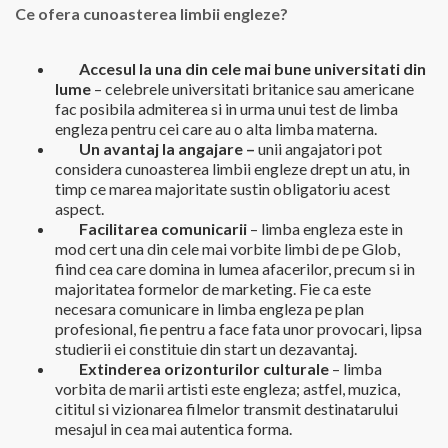
Ce ofera cunoasterea limbii engleze?
Accesul la una din cele mai bune universitati din
lume
– celebrele universitati britanice sau americane
fac posibila admiterea si in urma unui test de limba
engleza pentru cei care au o alta limba materna.
Un avantaj la angajare –
unii angajatori pot
considera cunoasterea limbii engleze drept un atu, in
timp ce marea majoritate sustin obligatoriu acest
aspect.
Facilitarea comunicarii
– limba engleza este in
mod cert una din cele mai vorbite limbi de pe Glob,
fiind cea care domina in lumea afacerilor, precum si in
majoritatea formelor de marketing. Fie ca este
necesara comunicare in limba engleza pe plan
profesional, fie pentru a face fata unor provocari, lipsa
studierii ei constituie din start un dezavantaj.
Extinderea orizonturilor culturale
– limba
vorbita de marii artisti este engleza; astfel, muzica,
cititul si vizionarea filmelor transmit destinatarului
mesajul in cea mai autentica forma.