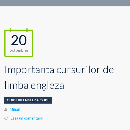
20
octombrie
Importanta cursurilor de
limba engleza
CURSURI ENGLEZA COPII
Author
Mihail
Lasa un comentariu